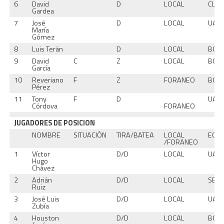
6
David
D
LOCAL
CLA
Gardea
7
José
D
LOCAL
UAC
María
Gómez
8
Luis Terán
D
LOCAL
BOS
9
David
C
Z
LOCAL
BOS
García
10
Reveriano
F
Z
FORANEO
BOS
Pérez
11
Tony
F
D
UAC
Córdova
FORANEO
JUGADORES DE POSICION
NOMBRE
SITUACIÓN
TIRA/BATEA
LOCAL
EQU
/FORANEO
1
Víctor
D/D
LOCAL
UAC
Hugo
Chávez
2
Adrián
D/D
LOCAL
SECC
Ruiz
3
José Luis
D/D
LOCAL
UAC
Zubía
4
Houston
D/D
LOCAL
BOS