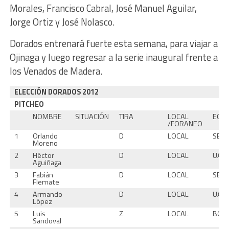
Morales, Francisco Cabral, José Manuel Aguilar,
Jorge Ortiz y José Nolasco.
Dorados entrenará fuerte esta semana, para viajar a
Ojinaga y luego regresar a la serie inaugural frente a
los Venados de Madera.
ELECCIÓN DORADOS 2012
PITCHEO
NOMBRE
SITUACIÓN
TIRA
LOCAL
EQU
/FORANEO
1
Orlando
D
LOCAL
SECC
Moreno
2
Héctor
D
LOCAL
UAC
Aguiñaga
3
Fabián
D
LOCAL
SECC
Flemate
4
Armando
D
LOCAL
UAC
López
5
Luis
Z
LOCAL
BOS
Sandoval