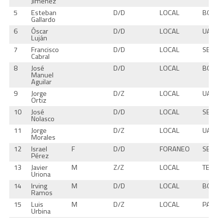
Jiménez
5
Esteban
D/D
LOCAL
BOS
Gallardo
6
Óscar
D/D
LOCAL
UAC
Luján
7
Francisco
D/D
LOCAL
SECC
Cabral
8
José
D/D
LOCAL
BOS
Manuel
Aguilar
9
Jorge
D/Z
LOCAL
UAC
Ortiz
10
José
D/D
LOCAL
SECC
Nolasco
11
Jorge
D/Z
LOCAL
UAC
Morales
12
Israel
F
D/D
FORANEO
SECC
Pérez
13
Javier
M
Z/Z
LOCAL
TEC
Uriona
14
Irving
M
D/D
LOCAL
BOS
Ramos
15
Luis
M
D/Z
LOCAL
PASI
Urbina