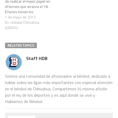
de realizar el mejor papel en
el torneo que arranca el 18.
El lunes inician los
entrenamientos Una lista de
1 de mayo de 2012
40 peloteros, donde son
En «Estatal Chihuahua
considerados jugadores
(LEBCh)»
claves en temporadas
anteriores, como es el caso
de Fernando Albañil,
RELATED TOPICS
Christian Rocha y Érick…
Staff HDB
Somos una comunidad de aficionados al béisbol, dedicado a
hablar sobre las ligas más importantes con especial atención
en el béisbol de Chihuahua. Compartimos tú misma afición
por el rey de los deportes y es aquí donde se vive y
Hablamos de Béisbol.