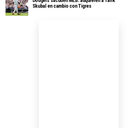
Dodgers sacuden MLB: adquieren a Tarik
Skubal en cambio con Tigres