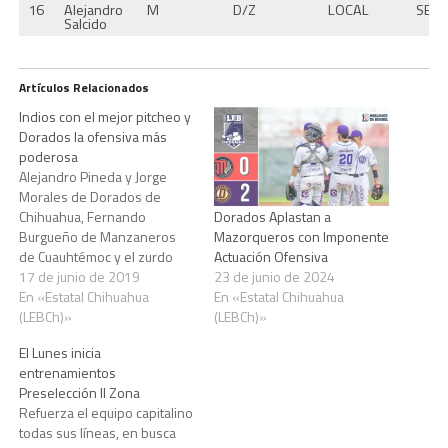
16
Alejandro
M
D/Z
LOCAL
SECC
Salcido
Artículos Relacionados
Indios con el mejor pitcheo y
Dorados la ofensiva más
poderosa
Alejandro Pineda y Jorge
Morales de Dorados de
Chihuahua, Fernando
Dorados Aplastan a
Burgueño de Manzaneros
Mazorqueros con Imponente
de Cuauhtémoc y el zurdo
Actuación Ofensiva
Samuel Zazueta de Venados
17 de junio de 2019
23 de junio de 2024
de Madera, repiten como
En «Estatal Chihuahua
En «Estatal Chihuahua
líderes individuales en cinco
(LEBCh)»
(LEBCh)»
de los seis departamentos
El Lunes inicia
más importantes, luego de
entrenamientos
darse a conocer las
Preselección II Zona
estadísticas oficiales por
Refuerza el equipo capitalino
parte de la L.E.B.
todas sus líneas, en busca
Campeonato…