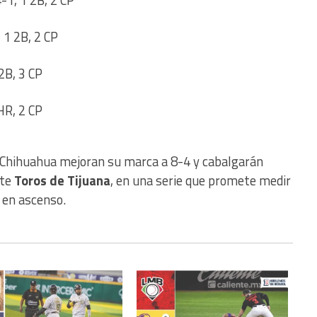
-1, 1 2B, 2 CP
 1 2B, 2 CP
2B, 3 CP
HR, 2 CP
e Chihuahua mejoran su marca a 8-4 y cabalgarán
nte
Toros de Tijuana
, en una serie que promete medir
 en ascenso.