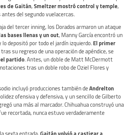
es de Gaitán
,
Smeltzer mostró control y temple
,
 antes del segundo vuelacercas.
baja del tercer inning, los Dorados armaron un ataque
las bases llenas y un out
, Manny García encontró un
 lo depositó por todo el jardín izquierdo.
El primer
, tras su regreso de una operación de apéndice, se
el partido
. Antes, un doble de Matt McDermott
notaciones tras un doble robo de Oziel Flores y
pisodio incluyó producciones también de
Andrelton
lidez ofensiva y defensiva, y un sencillo de Gilberto
agregó una más al marcador. Chihuahua construyó una
n fue recortada, nunca estuvo verdaderamente
 la sexta entrada,
Gaitán volvió a castigar a