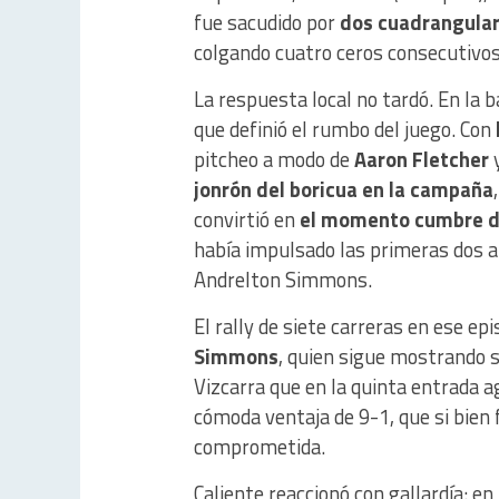
fue sacudido por
dos cuadrangular
colgando cuatro ceros consecutivos
La respuesta local no tardó. En la 
que definió el rumbo del juego. Con
pitcheo a modo de
Aaron Fletcher
y
jonrón del boricua en la campaña
convirtió en
el momento cumbre d
había impulsado las primeras dos a
Andrelton Simmons.
El rally de siete carreras en ese e
Simmons
, quien sigue mostrando so
Vizcarra que en la quinta entrada 
cómoda ventaja de 9-1, que si bie
comprometida.
Caliente reaccionó con gallardía: en