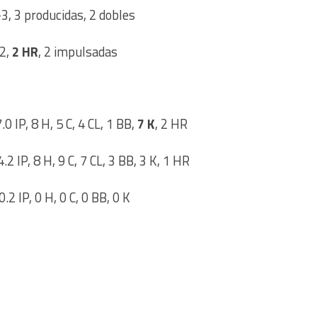
-3, 3 producidas, 2 dobles
-2,
2 HR
, 2 impulsadas
.0 IP, 8 H, 5 C, 4 CL, 1 BB,
7 K
, 2 HR
.2 IP, 8 H, 9 C, 7 CL, 3 BB, 3 K, 1 HR
0.2 IP, 0 H, 0 C, 0 BB, 0 K