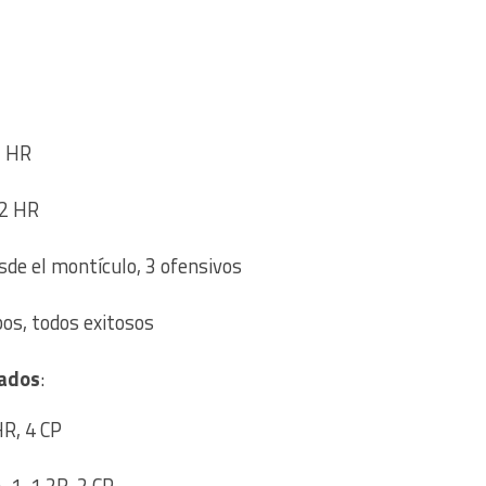
1 HR
 2 HR
esde el montículo, 3 ofensivos
bos, todos exitosos
ados
:
HR, 4 CP