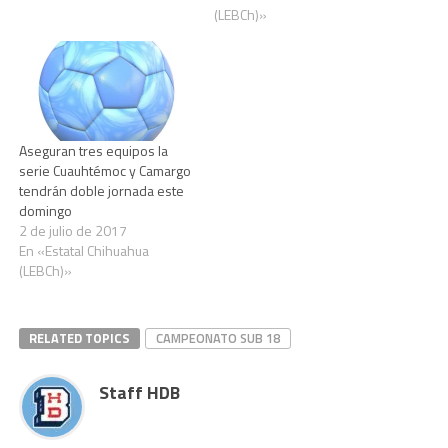
como escenarios los campos
(LEBCh)»
Valente Chacón, Batallón,
Changel Rivera 1, Changel
Rivera 4 y Punto Alegre en
donde se medirán además…
Aseguran tres equipos la
serie Cuauhtémoc y Camargo
tendrán doble jornada este
domingo
2 de julio de 2017
En «Estatal Chihuahua
(LEBCh)»
RELATED TOPICS
CAMPEONATO SUB 18
Staff HDB