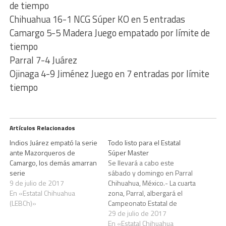
de tiempo
Chihuahua 16-1 NCG Súper KO en 5 entradas
Camargo 5-5 Madera Juego empatado por límite de
tiempo
Parral 7-4 Juárez
Ojinaga 4-9 Jiménez Juego en 7 entradas por límite
tiempo
Artículos Relacionados
Indios Juárez empató la serie
Todo listo para el Estatal
ante Mazorqueros de
Súper Master
Camargo, los demás amarran
Se llevará a cabo este
serie
sábado y domingo en Parral
9 de julio de 2017
Chihuahua, México.- La cuarta
En «Estatal Chihuahua
zona, Parral, albergará el
(LEBCh)»
Campeonato Estatal de
Béisbol Súper Máster ese
29 de julio de 2017
sábado y domingo, teniendo
En «Estatal Chihuahua