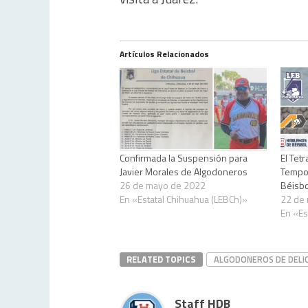
Artículos Relacionados
Confirmada la Suspensión para
El Tet
Javier Morales de Algodoneros
Tempor
26 de mayo de 2022
Béisbo
En «Estatal Chihuahua (LEBCh)»
22 de
En «Es
RELATED TOPICS
ALGODONEROS DE DELIC
Staff HDB