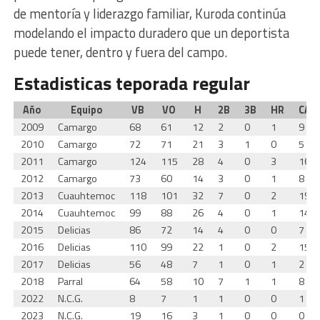
de mentoría y liderazgo familiar, Kuroda continúa
modelando el impacto duradero que un deportista
puede tener, dentro y fuera del campo.
Estadisticas teporada regular
Año
Equipo
VB
VO
H
2B
3B
HR
CA
2009
Camargo
68
61
12
2
0
1
9
2010
Camargo
72
71
21
3
1
0
5
2011
Camargo
124
115
28
4
0
3
16
2012
Camargo
73
60
14
3
0
1
8
2013
Cuauhtemoc
118
101
32
7
0
2
19
2014
Cuauhtemoc
99
88
26
4
0
1
14
2015
Delicias
86
72
14
4
0
0
7
2016
Delicias
110
99
22
1
0
2
15
2017
Delicias
56
48
7
1
0
1
2
2018
Parral
64
58
10
7
1
1
8
2022
N.C.G.
8
7
1
1
0
0
1
2023
N.C.G.
19
16
3
1
0
0
0