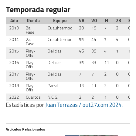
Temporada regular
Año
Ronda
Equipo
VB
VO
H
2B
3B
2013
2a.
Cuauhtemoc
20
19
7
2
0
Fase
2014
2a.
Cuauhtemoc
55
44
7
4
0
Fase
2015
Play-
Delicias
46
39
4
1
1
Offs
2016
Play-
Delicias
35
33
11
0
0
Offs
2017
Play-
Delicias
7
7
2
0
0
Offs
2018
Play-
Parral
13
11
3
0
0
Offs
2022
Cuartos
N.C.G.
2
2
1
0
0
Estadísticas por
Juan Terrazas / out27.com 2024.
Artículos Relacionados