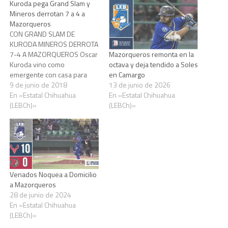
Kuroda pega Grand Slam y
Mineros derrotan 7 a 4 a
Mazorqueros
CON GRAND SLAM DE
KURODA MINEROS DERROTA
7-4 A MAZORQUEROS Oscar
Mazorqueros remonta en la
Kuroda vino como
octava y deja tendido a Soles
emergente con casa para
en Camargo
disparar cuadrangular en el
9 de junio de 2018
13 de junio de 2026
cierre de la octava tanda,
En «Estatal Chihuahua
En «Estatal Chihuahua
Martín Urías realizó
(LEBCh)»
(LEBCh)»
hermético relevo de dos
entradas y los Mineros de
Parral (4-6) derrotaron 7-4 a
los Mazorqueros de
Camargo. Ahora
Mazorqueros…
Venados Noquea a Domicilio
a Mazorqueros
28 de junio de 2024
En «Estatal Chihuahua
(LEBCh)»