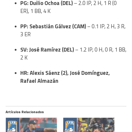
PG: Duilio Ochoa (DEL)
– 2.0 IP, 2 H, 1 R (0
ER), 1 BB, 4 K
PP: Sebastián Gálvez (CAM)
– 0.1 IP, 2 H, 3 R,
3 ER
SV: José Ramírez (DEL)
– 1.2 IP, 0 H, 0 R, 1 BB,
2 K
HR: Alexis Sáenz (2), José Domínguez,
Rafael Almazán
Artículos Relacionados