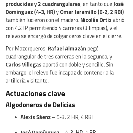
producidas y 2 cuadrangulares
, en tanto que
José
Domínguez (4-3, HR)
y
Omar Jaramillo (6-2, 2 RBI)
también lucieron con el madero.
Nicolás Ortiz
abrió
con 4.2 IP permitiendo 4 carreras (3 limpias), y el
relevo se encargó de colgar ceros clave en el cierre.
Por Mazorqueros,
Rafael Almazán
pegó
cuadrangular de tres carreras en la segunda, y
Carlos Villegas
aportó con doble y sencillo. Sin
embargo, el relevo fue incapaz de contener a la
artillería visitante.
Actuaciones clave
Algodoneros de Delicias
Alexis Sáenz
– 5-3, 2 HR, 4 RBI
José Domínguez
– 4-3, HR, 1 BB