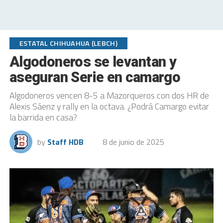
ESTATAL CHIHUAHUA (LEBCH)
Algodoneros se levantan y
aseguran Serie en camargo
Algodoneros vencen 8-5 a Mazorqueros con dos HR de
Alexis Sáenz y rally en la octava. ¿Podrá Camargo evitar
la barrida en casa?
by
Staff HDB
8 de junio de 2025