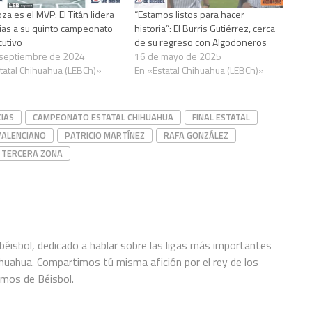
a es el MVP: El Titán lidera
“Estamos listos para hacer
cias a su quinto campeonato
historia”: El Burris Gutiérrez, cerca
utivo
de su regreso con Algodoneros
 septiembre de 2024
16 de mayo de 2025
tatal Chihuahua (LEBCh)»
En «Estatal Chihuahua (LEBCh)»
IAS
CAMPEONATO ESTATAL CHIHUAHUA
FINAL ESTATAL
VALENCIANO
PATRICIO MARTÍNEZ
RAFA GONZÁLEZ
TERCERA ZONA
éisbol, dedicado a hablar sobre las ligas más importantes
hihuahua. Compartimos tú misma afición por el rey de los
amos de Béisbol.