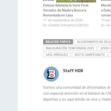
Delicias Adelanta la Serie Final:
Mendoz
Venados de Madera Busca la
a Deli
Remontada en Casa
consec
11 de septiembre de 2024
15 de
En «Estatal Chihuahua (LEBCh)»
En «Es
RELATED TOPICS
ALGODONEROS DE DELIC
INAUGURACIÓN TEMPORADA 2025
JESÚS 
SAÚL MÁRQUEZ
SEXTO CAMPEONATO
Staff HDB
Somos una comunidad de aficionados al b
con especial atención en el béisbol de C
deportes y es aquí donde se vive y Habl