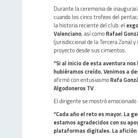
Durante la ceremonia de inauguraci
cuando los cinco trofeos del penta
la historia reciente del club: el
exgo
Valenciano
, así como
Rafael Gonz
(jurisdiccional de la Tercera Zona) y
proyecto desde sus cimientos.
“Si al inicio de esta aventura nos
hubiéramos creído. Venimos a des
afirmó con entusiasmo
Rafa Gonz
Algodoneros TV
.
El dirigente se mostró emocionado 
“Cada año el reto es mayor. La g
estamos agradecidos con su apoyo
plataformas digitales. La afición 