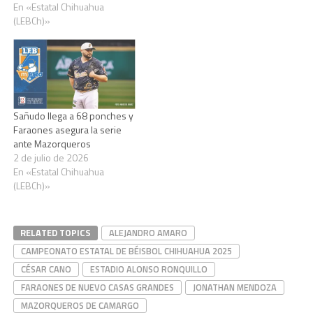
perteneciente a la jornada 3
En «Estatal Chihuahua
del Campeonato Estatal de
(LEBCh)»
Béisbol Bankaool 2019,
acciones realizadas…
Sañudo llega a 68 ponches y
Faraones asegura la serie
ante Mazorqueros
2 de julio de 2026
En «Estatal Chihuahua
(LEBCh)»
RELATED TOPICS
ALEJANDRO AMARO
CAMPEONATO ESTATAL DE BÉISBOL CHIHUAHUA 2025
CÉSAR CANO
ESTADIO ALONSO RONQUILLO
FARAONES DE NUEVO CASAS GRANDES
JONATHAN MENDOZA
MAZORQUEROS DE CAMARGO