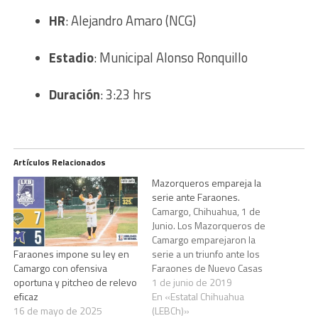
HR
: Alejandro Amaro (NCG)
Estadio
: Municipal Alonso Ronquillo
Duración
: 3:23 hrs
Artículos Relacionados
Mazorqueros empareja la
serie ante Faraones.
Camargo, Chihuahua, 1 de
Junio. Los Mazorqueros de
Camargo emparejaron la
serie a un triunfo ante los
Faraones impone su ley en
Faraones de Nuevo Casas
Camargo con ofensiva
Grandes, luego de vencerlos
1 de junio de 2019
oportuna y pitcheo de relevo
la noche del sábado por
En «Estatal Chihuahua
eficaz
pizarra final de 5-1, en duelo
(LEBCh)»
16 de mayo de 2025