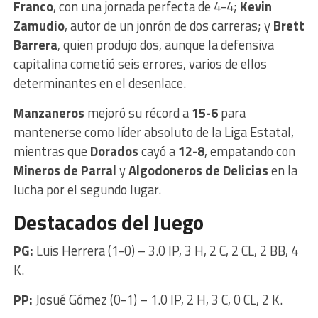
Franco
, con una jornada perfecta de 4-4;
Kevin
Zamudio
, autor de un jonrón de dos carreras; y
Brett
Barrera
, quien produjo dos, aunque la defensiva
capitalina cometió seis errores, varios de ellos
determinantes en el desenlace.
Manzaneros
mejoró su récord a
15-6
para
mantenerse como líder absoluto de la Liga Estatal,
mientras que
Dorados
cayó a
12-8
, empatando con
Mineros de Parral
y
Algodoneros de Delicias
en la
lucha por el segundo lugar.
Destacados del Juego
PG:
Luis Herrera (1-0) – 3.0 IP, 3 H, 2 C, 2 CL, 2 BB, 4
K.
PP:
Josué Gómez (0-1) – 1.0 IP, 2 H, 3 C, 0 CL, 2 K.