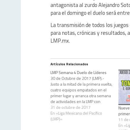
antagonista al zurdo Alejandro Soto
para el domingo el duelo será entr
La transmisión de todos los juegos 
para notas, crónicas y resultados,
LMP.mx.
Artículos Relacionados
LMP Semana 4 Duelo de Líderes
30 de Octubre de 2017 (LMP).-
Justo a la mitad de la primera vuelta,
cuatro equipos empatados en el
primer lugar y arranca otra semana
de actividades en la LMP con
inmejorable escenario para que
31 de octubre de 2017
Nueve 
haya choque en la cima: los cuatro
En «Liga Mexicana del Pacífico
primer
punteros chocan entre sí.
(LMP)»
11 de
Manteniendo la tónica de…
En «Li