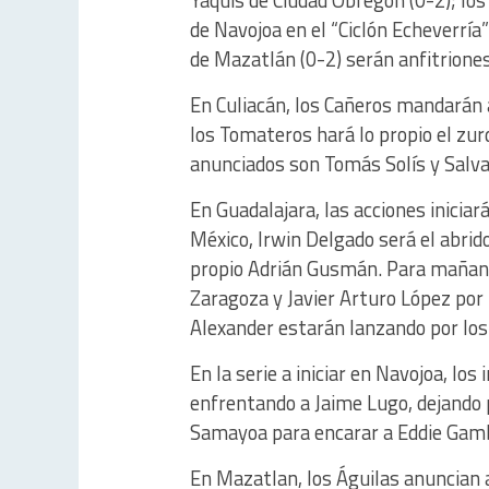
Yaquis de Ciudad Obregón (0-2); los
de Navojoa en el “Ciclón Echeverría
de Mazatlán (0-2) serán anfitriones
En Culiacán, los Cañeros mandarán 
los Tomateros hará lo propio el zur
anunciados son Tomás Solís y Salva
En Guadalajara, las acciones iniciar
México, Irwin Delgado será el abrido
propio Adrián Gusmán. Para mañana
Zaragoza y Javier Arturo López por
Alexander estarán lanzando por los
En la serie a iniciar en Navojoa, lo
enfrentando a Jaime Lugo, dejando 
Samayoa para encarar a Eddie Gambo
En Mazatlan, los Águilas anuncian