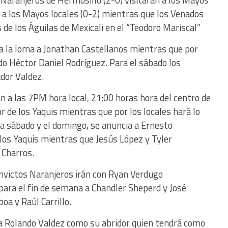
 Naranjeros de Hermosillo (2-0) visitarán a los Mayos
” a los Mayos locales (0-2) mientras que los Venados
 de los Águilas de Mexicali en el “Teodoro Mariscal”
a la loma a Jonathan Castellanos mientras que por
do Héctor Daniel Rodríguez. Para el sábado los
dor Valdez.
án a las 7PM hora local, 21:00 horas hora del centro de
r de los Yaquis mientras que por los locales hará lo
 sábado y el domingo, se anuncia a Ernesto
 los Yaquis mientras que Jesús López y Tyler
 Charros.
s invictos Naranjeros irán con Ryan Verdugo
para el fin de semana a Chandler Sheperd y José
a y Raúl Carrillo.
 a Rolando Valdez como su abridor quien tendrá como