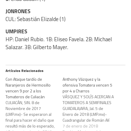
JONRONES
CUL: Sebastián Elizalde (1)
UMPIRES
HP: Daniel Rubio. 1B: Eliseo Favela. 2B: Michael
Salazar. 3B: Gilberto Mayer.
Artículos Relacionados
Con Ataque tardío de
Anthony Vázquez y la
Naranjeros de Hermosillo
ofensiva Tomatera vencen 5
vencen 9 por 2 a los
por 4 a Charros
Tomateros de Culiacán
VÁSQUEZ Y SOLÍS ACERCAN A
CULIACÁN, SIN. 8 de
TOMATEROS A SEMIFINALES
Noviembre de 2017
GUADALAJARA, Jal. 5 de
(LMP.mx)- Se esperaron al
Enero de 2018 (LMP.mx)-
final para hacer el daño que
Cuadrangular de Román Alí
resultó más de lo esperado,
Solís productor de tres
7 de enero de 2018