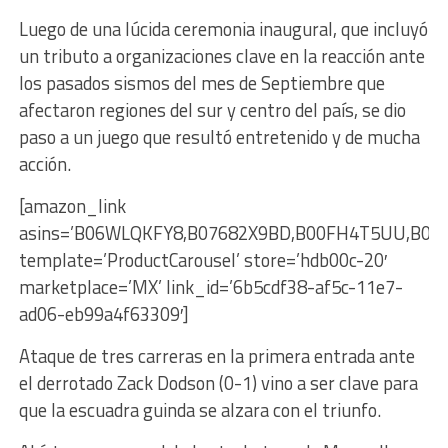
Luego de una lúcida ceremonia inaugural, que incluyó
un tributo a organizaciones clave en la reacción ante
los pasados sismos del mes de Septiembre que
afectaron regiones del sur y centro del país, se dio
paso a un juego que resultó entretenido y de mucha
acción.
[amazon_link
asins=’B06WLQKFY8,B07682X9BD,B00FH4T5UU,B01
template=’ProductCarousel’ store=’hdb00c-20′
marketplace=’MX’ link_id=’6b5cdf38-af5c-11e7-
ad06-eb99a4f63309′]
Ataque de tres carreras en la primera entrada ante
el derrotado Zack Dodson (0-1) vino a ser clave para
que la escuadra guinda se alzara con el triunfo.