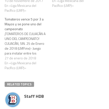
pero valió la pena. Ataque de
10 de noviembre de 2017
carreras en la cuarta entrada
En «Liga Mexicana del
tres carreras en la octava y
En «Liga Mexicana del
acompañó la buena labor
Pacífico (LMP)»
de cuatro en la novena
Pacífico (LMP)»
monticular de Anthony
entrada, sirvieron para que
Vásquez para guiar a los
Tomateros vence 5 por 3 a
los Naranjeros de Hermosillo
Tomateros de Culiacán a
Mayos y se pone uno del
vencieran 9 por…
triunfo al son de 5…
campeonato
¡TOMATEROS DE CULIACÁN A
UNO DEL CAMPEONATO!
CULIACÁN, SIN. 25 de Enero
de 2018 (LMP.mx)- Juego
para instalar entre los
mejores en la historia de las
27 de enero de 2018
series finales de la LMP.
En «Liga Mexicana del
Cuadrangular de Issmael
Pacífico (LMP)»
Salas en la parte baja de la
séptima entrada y sencillo
de Andy Wilkins en la…
RELATED TOPICS
Staff HDB