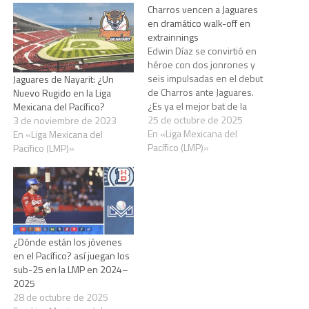
Charros vencen a Jaguares
en dramático walk-off en
extrainnings
Edwin Díaz se convirtió en
héroe con dos jonrones y
seis impulsadas en el debut
Jaguares de Nayarit: ¿Un
de Charros ante Jaguares.
Nuevo Rugido en la Liga
¿Es ya el mejor bat de la
Mexicana del Pacífico?
LMP? Opina y comenta.
25 de octubre de 2025
3 de noviembre de 2023
En «Liga Mexicana del
En «Liga Mexicana del
Pacífico (LMP)»
Pacífico (LMP)»
¿Dónde están los jóvenes
en el Pacífico? así juegan los
sub-25 en la LMP en 2024–
2025
28 de octubre de 2025