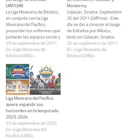
LMP/LMB
Monterrey
La Liga Mexicana de Béisbol,
Culiacán, Sinaloa. Septiembre
en conjunto con la Liga
26 del 2017 (LMP.mx).- Este
Mexicana del Pacífico,
día se dio a conocer el Juego
presentan los uniformes que
de Estrellas por México,
portarán los equipos verde y
tanto en Culiacán, Sinaloa
rojo que actuarán en los
29 de septiembre de 2017
como en Monterrey, Nuevo
26 de septiembre de 2017
Juegos de Estrellas por
En «Liga Mexicana de
León. Las directivas de los
En «Liga Mexicana de
México de este fin de
Béisbol (LMB)»
equipos Tomateros y
Béisbol (LMB)»
semana en Culiacán, Sinaloa
Sultanes brindaron los
y Monterrey, Nuevo León.
detalles de este evento que
Todos los jugadores del
marca un hito en la historia
equipo rojo…
del…
Liga Mexicana del Pacífico
quiere expandir sus
horizontes en la temporada
2023-2024
23 de septiembre de 2023
En «Liga Mexicana del
Pacífico (LMP)»