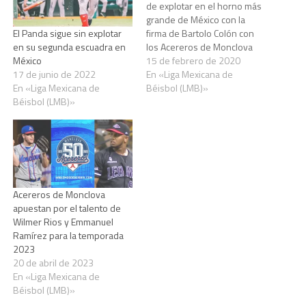
de explotar en el horno más
grande de México con la
firma de Bartolo Colón con
El Panda sigue sin explotar
los Acereros de Monclova
en su segunda escuadra en
para la temporada 2020 de
15 de febrero de 2020
México
la Liga Mexicana de Béisbol
En «Liga Mexicana de
17 de junio de 2022
(LMB). Según las fuentes y
Béisbol (LMB)»
En «Liga Mexicana de
los rumores de la LMB, los
Béisbol (LMB)»
Acereros de Monclova
firman nada…
Acereros de Monclova
apuestan por el talento de
Wilmer Rios y Emmanuel
Ramírez para la temporada
2023
20 de abril de 2023
En «Liga Mexicana de
Béisbol (LMB)»