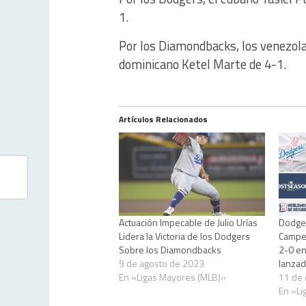
1.
Por los Diamondbacks, los venezola
dominicano Ketel Marte de 4-1.
Artículos Relacionados
Actuación Impecable de Julio Urías
Dodger
Lidera la Victoria de los Dodgers
Campeo
Sobre los Diamondbacks
2-0 en
9 de agosto de 2023
lanza
En «Ligas Mayores (MLB)»
11 de 
En «Li