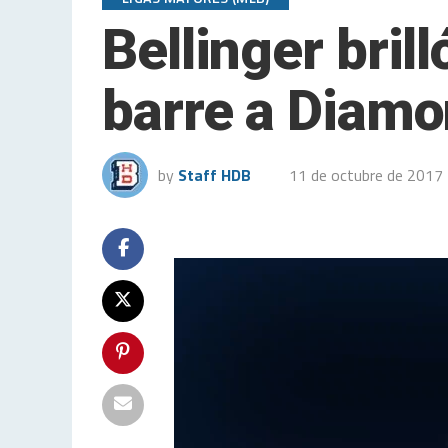
Bellinger bril
barre a Diam
by
Staff HDB
11 de octubre de 2017
Reproductor
de
vídeo