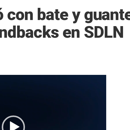
ló con bate y guan
ondbacks en SDLN