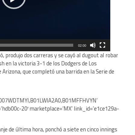
02:00
 produjo dos carreras y se cayó al dugout al robar
h en la victoria 3-1 de los Dodgers de Los
Arizona, que completó una barrida en la Serie de
,B007WDTMYI,B01LWIA2A0,B01MFFHVYN’
=’hdb00c-20′ marketplace=’MX’ link_id=’e1ce129a-
anje de última hora, ponchó a siete en cinco innings