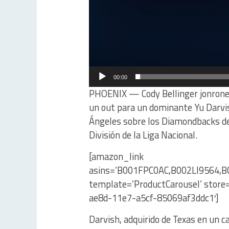
00:00
PHOENIX — Cody Bellinger jonroneó,
un out para un dominante Yu Darvis
Ángeles sobre los Diamondbacks de 
División de la Liga Nacional.
[amazon_link
asins=’B001FPC0AC,B002LI9564
template=’ProductCarousel’ store
ae8d-11e7-a5cf-85069af3ddc1′]
Darvish, adquirido de Texas en un c