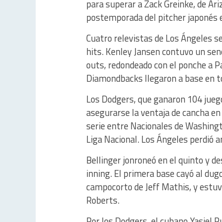
para superar a Zack Greinke, de Ari
postemporada del pitcher japonés e
Cuatro relevistas de Los Ángeles s
hits. Kenley Jansen contuvo un sen
outs, redondeado con el ponche a P
Diamondbacks llegaron a base en to
Los Dodgers, que ganaron 104 juegos
asegurarse la ventaja de cancha en
serie entre Nacionales de Washingt
Liga Nacional. Los Ángeles perdió a
Bellinger jonroneó en el quinto y d
inning. El primera base cayó al dugo
campocorto de Jeff Mathis, y estuv
Roberts.
Por los Dodgers, el cubano Yasiel P