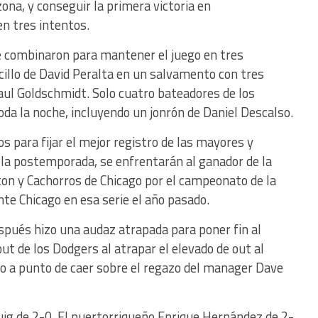
zona, y conseguir la primera victoria en
n tres intentos.
e combinaron para mantener el juego en tres
cillo de David Peralta en un salvamento con tres
aul Goldschmidt. Solo cuatro bateadores de los
da la noche, incluyendo un jonrón de Daniel Descalso.
 para fijar el mejor registro de las mayores y
 la postemporada, se enfrentarán al ganador de la
on y Cachorros de Chicago por el campeonato de la
nte Chicago en esa serie el año pasado.
espués hizo una audaz atrapada para poner fin al
ut de los Dodgers al atrapar el elevado de out al
o a punto de caer sobre el regazo del manager Dave
uig de 2-0. El puertorriqueño Enrique Hernández de 2-