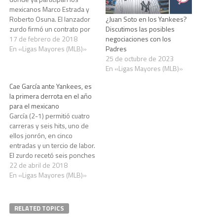
mexicanos Marco Estrada y
Roberto Osuna. El lanzador
¿Juan Soto en los Yankees?
zurdo firmó un contrato por
Discutimos las posibles
un año y diez millones de
17 de febrero de 2018
negociaciones con los
dólares. El abridor Jaime
En «Ligas Mayores (MLB)»
Padres
García firmó un contrato por
25 de octubre de 2023
una temporada y una opción
En «Ligas Mayores (MLB)»
de equipo para 2019 con Los
Cae García ante Yankees, es
Azulejos…
la primera derrota en el año
para el mexicano
García (2-1) permitió cuatro
carreras y seis hits, uno de
ellos jonrón, en cinco
entradas y un tercio de labor.
El zurdo recetó seis ponches
y otorgó tres bases por
22 de abril de 2018
bolas. Los Yanquis tocaron a
En «Ligas Mayores (MLB)»
García desde el primer
episodio, cuando Didi
Gregorius le conectó
RELATED TOPICS
bambinazo solitario por el