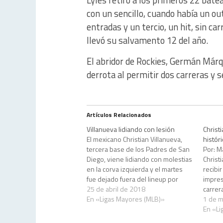
con un sencillo, cuando había un out
entradas y un tercio, un hit, sin c
llevó su salvamento 12 del año.
El abridor de Rockies, Germán Márqu
derrota al permitir dos carreras y s
Artículos Relacionados
Villanueva lidiando con lesión
Christ
El mexicano Christian Villanueva,
histór
tercera base de los Padres de San
Por: M
Diego, viene lidiando con molestias
Christ
en la corva izquierda y el martes
recibir
fue dejado fuera del lineup por
impres
segundo juego consecutivo. De
25 de abril de 2018
carrer
acuerdo con el manager Andy
En «Ligas Mayores (MLB)»
mundo.
1 de 
Green, lo más probable es que
mexica
En «Li
Villanueva regrese el viernes a la…
tenien