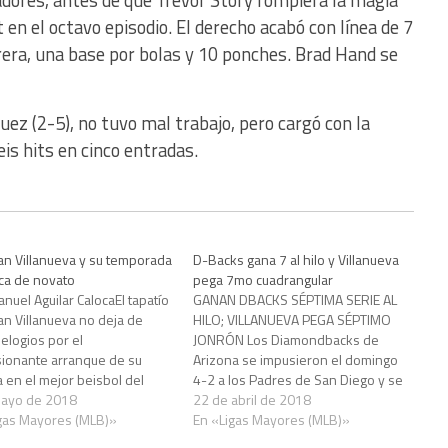
 en el octavo episodio. El derecho acabó con línea de 7
arrera, una base por bolas y 10 ponches. Brad Hand se
ez (2-5), no tuvo mal trabajo, pero cargó con la
eis hits en cinco entradas.
ian Villanueva y su temporada
D-Backs gana 7 al hilo y Villanueva
ica de novato
pega 7mo cuadrangular
anuel Aguilar CalocaEl tapatío
GANAN DBACKS SÉPTIMA SERIE AL
ian Villanueva no deja de
HILO; VILLANUEVA PEGA SÉPTIMO
 elogios por el
JONRÓN Los Diamondbacks de
ionante arranque de su
Arizona se impusieron el domingo
a en el mejor beisbol del
4-2 a los Padres de San Diego y se
 SAN DIEGO – El antesalista
mayo de 2018
convirtieron en el primer equipo en
22 de abril de 2018
no Christian Villanueva está
gas Mayores (MLB)»
15 años que ha ganado sus
En «Ligas Mayores (MLB)»
do una gran temporada
primeras siete series de una