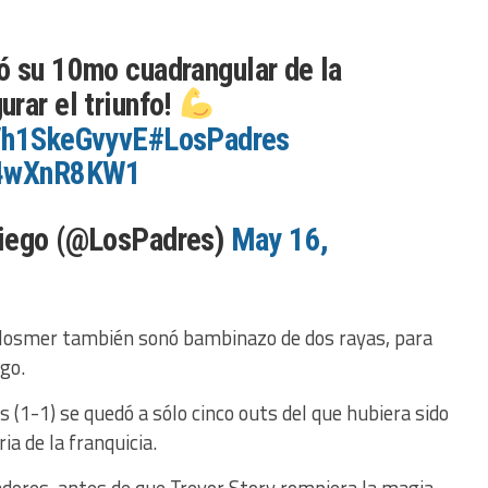
 su 10mo cuadrangular de la
rar el triunfo!
o/h1SkeGvyvE
#LosPadres
/04wXnR8KW1
Diego (@LosPadres)
May 16,
c Hosmer también sonó bambinazo de dos rayas, para
go.
es (1-1) se quedó a sólo cinco outs del que hubiera sido
ia de la franquicia.
adores, antes de que Trevor Story rompiera la magia