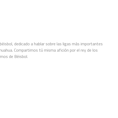
ovato con los Padres.Previo
temporada. El mexicano Christian
uentro del domingo 29 de
Villanueva, de…
 cuando…
éisbol, dedicado a hablar sobre las ligas más importantes
hihuahua. Compartimos tú misma afición por el rey de los
amos de Béisbol.