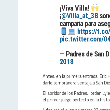
¡Viva Villa!
¡
@Villa_at_3B
sonó
campaña para asegu
https://t.c
pic.twitter.com
— Padres de San 
2018
Antes, en la primera entrada, Eri
darle tempranera ventaja a San Die
El abridor de los Padres, Jordan Lyl
el primer juego perfecto en la histor
Lyles retiró a los primeros 22 bate