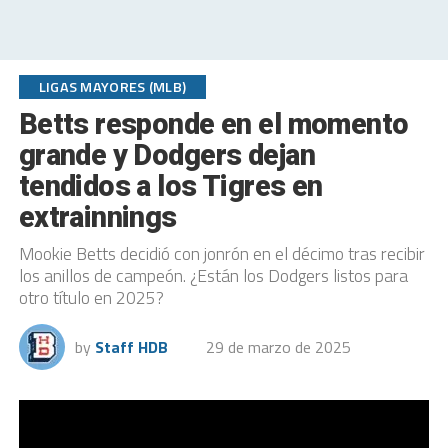
LIGAS MAYORES (MLB)
Betts responde en el momento
grande y Dodgers dejan
tendidos a los Tigres en
extrainnings
Mookie Betts decidió con jonrón en el décimo tras recibir
los anillos de campeón. ¿Están los Dodgers listos para
otro título en 2025?
by
Staff HDB
29 de marzo de 2025