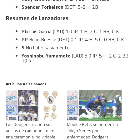
Spencer Torkelson
(DET) 5-2, 1 2B
Resumen de Lanzadores
PG
Luis García (LAD) 1.0 IP, 1 H, 2 C, 1 BB, 0 K
PP
Beau Brieske (DET) 0.1 IP, 4 H, 5 C, 0 BB, 0 K
S
No hubo salvamento
Yoshinobu Yamamoto
(LAD) 5.0 IP, 5 H, 2 C, 2 BB,
10 K
Artículos Relacionados
Los Dodgers reciben sus
Mookie Betts se perderá la
anillos de campeonato en
Tokyo Series por
una ceremonia inolvidable
enfermedad: Dodgers