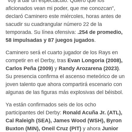
“Voy a dar un espectáculo. Quiero que los
aficionados vean mi poder, que me conozcan”,
declaró Caminero este miércoles, horas antes de
sacudir su cuadrangular número 22 de la
temporada. Su línea ofensiva:
.254 de promedio,
58 impulsadas y 87 juegos jugados
.
Caminero será el cuarto jugador de los Rays en
competir en el Derby, tras
Evan Longoria (2008),
Carlos Peña (2009)
y
Randy Arozarena (2023)
.
Su presencia confirma el ascenso meteórico de un
joven talento que ahora compartirá escenario con
algunas de las figuras más explosivas del béisbol.
Ya están confirmados seis de los ocho
participantes del Derby:
Ronald Acuña Jr. (ATL),
Cal Raleigh (SEA), James Wood (WSH), Byron
Buxton (MIN), Oneil Cruz (PIT)
y ahora
Junior