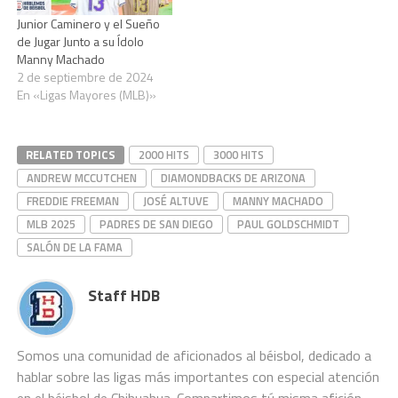
Junior Caminero y el Sueño
de Jugar Junto a su Ídolo
Manny Machado
2 de septiembre de 2024
En «Ligas Mayores (MLB)»
RELATED TOPICS
2000 HITS
3000 HITS
ANDREW MCCUTCHEN
DIAMONDBACKS DE ARIZONA
FREDDIE FREEMAN
JOSÉ ALTUVE
MANNY MACHADO
MLB 2025
PADRES DE SAN DIEGO
PAUL GOLDSCHMIDT
SALÓN DE LA FAMA
Staff HDB
Somos una comunidad de aficionados al béisbol, dedicado a
hablar sobre las ligas más importantes con especial atención
en el béisbol de Chihuahua. Compartimos tú misma afición