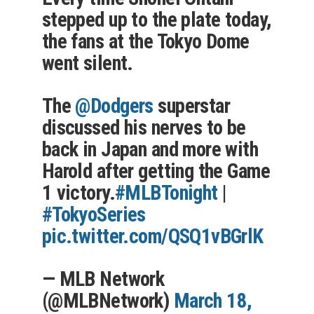
stepped up to the plate today,
the fans at the Tokyo Dome
went silent.
The
@Dodgers
superstar
discussed his nerves to be
back in Japan and more with
Harold after getting the Game
1 victory.
#MLBTonight
|
#TokyoSeries
pic.twitter.com/QSQ1vBGrlK
— MLB Network
(@MLBNetwork)
March 18,