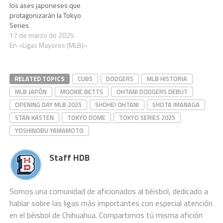
los ases japoneses que
protagonizarán la Tokyo
Series
17 de marzo de 2025
En «Ligas Mayores (MLB)»
RELATED TOPICS
CUBS
DODGERS
MLB HISTORIA
MLB JAPÓN
MOOKIE BETTS
OHTANI DODGERS DEBUT
OPENING DAY MLB 2025
SHOHEI OHTANI
SHOTA IMANAGA
STAN KASTEN
TOKYO DOME
TOKYO SERIES 2025
YOSHINOBU YAMAMOTO
Staff HDB
Somos una comunidad de aficionados al béisbol, dedicado a
hablar sobre las ligas más importantes con especial atención
en el béisbol de Chihuahua. Compartimos tú misma afición