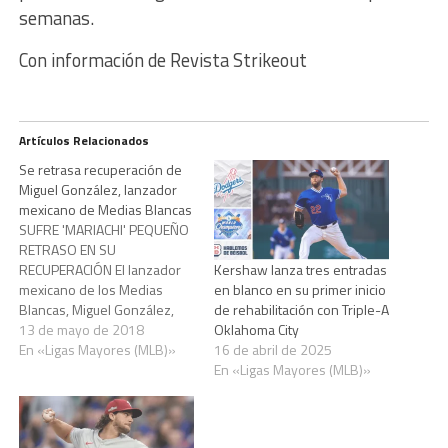
semanas.
Con información de Revista Strikeout
Artículos Relacionados
Se retrasa recuperación de
Miguel González, lanzador
mexicano de Medias Blancas
SUFRE 'MARIACHI' PEQUEÑO
RETRASO EN SU
RECUPERACIÓN El lanzador
Kershaw lanza tres entradas
mexicano de los Medias
en blanco en su primer inicio
Blancas, Miguel González,
de rehabilitación con Triple-A
sufrió un pequeño retraso
13 de mayo de 2018
Oklahoma City
en su recuperación de una
En «Ligas Mayores (MLB)»
16 de abril de 2025
inflamación en el manguito
En «Ligas Mayores (MLB)»
rotador derecho, informó el
manager del equipo, Rick
Rentería. González tratará