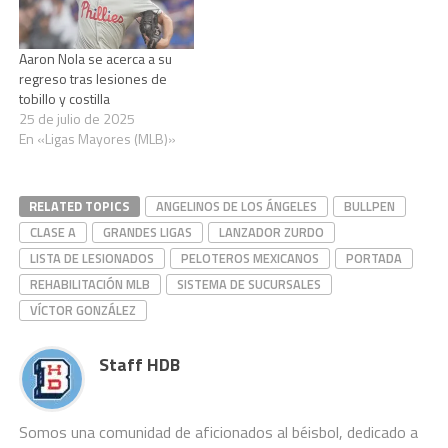
de reanudar su rehabilitación
el martes, según informa
Scott Merkin,…
Aaron Nola se acerca a su
regreso tras lesiones de
tobillo y costilla
25 de julio de 2025
En «Ligas Mayores (MLB)»
RELATED TOPICS
ANGELINOS DE LOS ÁNGELES
BULLPEN
CLASE A
GRANDES LIGAS
LANZADOR ZURDO
LISTA DE LESIONADOS
PELOTEROS MEXICANOS
PORTADA
REHABILITACIÓN MLB
SISTEMA DE SUCURSALES
VÍCTOR GONZÁLEZ
Staff HDB
Somos una comunidad de aficionados al béisbol, dedicado a