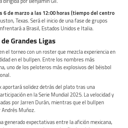
 dirigida por
Benjamín Gil
.
s 6 de marzo a las 12:00 horas (tiempo del centro
uston, Texas. Será el inicio de una fase de grupos
frentará a Brasil, Estados Unidos e Italia.
 de Grandes Ligas
en el torneo con un roster que mezcla experiencia en
idad en el bullpen. Entre los nombres más
na
, uno de los peloteros más explosivos del béisbol
onal.
k
aportará solidez detrás del plato tras una
ticipación en la Serie Mundial 2025. La velocidad y
tadas por
Jarren Durán
, mientras que el bullpen
r
Andrés Muñoz
.
 generado expectativas entre la afición mexicana,