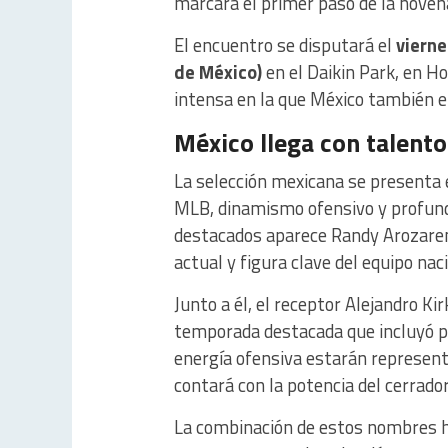
marcará el primer paso de la novena
El encuentro se disputará el
vierne
de México)
en el
Daikin Park
, en Ho
intensa en la que México también en
México llega con talento
La selección mexicana se presenta 
MLB, dinamismo ofensivo y profund
destacados aparece
Randy Arozare
actual y figura clave del equipo naci
Junto a él, el receptor
Alejandro Kir
temporada destacada que incluyó par
energía ofensiva estarán represen
contará con la potencia del cerrado
La combinación de estos nombres ha