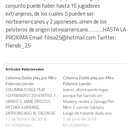
conjunto puede haber hasta 10 jugadores
extranjeros, de los cuales 5 pueden ser
norteamericanos y 2 japoneses, amen de los
peloteros de origen latinoamericano………..HASTA LA
PROXIMA Email: filisa25@hotmail.com Twitter:
fliendo_25
Artículos Relacionados
Columna Doble play por Mtro
Columna Doble play por Mtro
Fidencio Liendo
Fidencio Liendo
COLUMNA DOBLE PLAY
Juárez, ahora quinto lugar,
10/FEBRERO/2018 MTRO. F.
porque fue barrido en
LIENDO S. JAIME OROZCO,
Madera, recibe a Ojinaga Por:
PITCHER JUARENSE,
Mtro. F. Liendo Saldaña
ENTRONIZADO AL SALON DE
Luego de haberle dado una
LA FAMA DE LA SERIE DEL
12 de febrero de 2018
soberana limpia a los
5 de junio de 2019
CARIBE Por: Mtro. Fidencio
En «Columnas»
orgullosos Mineros de
En «Columnas»
Liendo Saldaña En una
Parral, donde el pitcheo