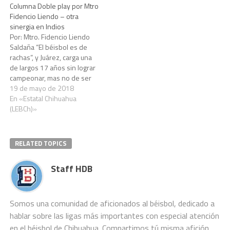
Columna Doble play por Mtro
magnífica noticia, para el
abridor y relevista se vio
Fidencio Liendo – otra
béisbol fronterizo, el pitcher
magistral, incluyendo al
sinergia en Indios
juarense que tanta gloria
novato Gerardo Luna, que le
Por: Mtro. Fidencio Liendo
tuvo tanto en la Mexicana de
dio una repasada a…
Saldaña “El béisbol es de
verano como…
rachas”, y Juárez, carga una
de largos 17 años sin lograr
campeonar, mas no de ser
un equipo protagonista en el
19 de mayo de 2018
Campeonato Estatal
En «Estatal Chihuahua
chihuahuense, no se ha
(LEBCh)»
podido ganar un cetro desde
el 2000, sin embrago, el
equipo ha estado metido…
RELATED TOPICS
Staff HDB
Somos una comunidad de aficionados al béisbol, dedicado a
hablar sobre las ligas más importantes con especial atención
en el béisbol de Chihuahua. Compartimos tú misma afición