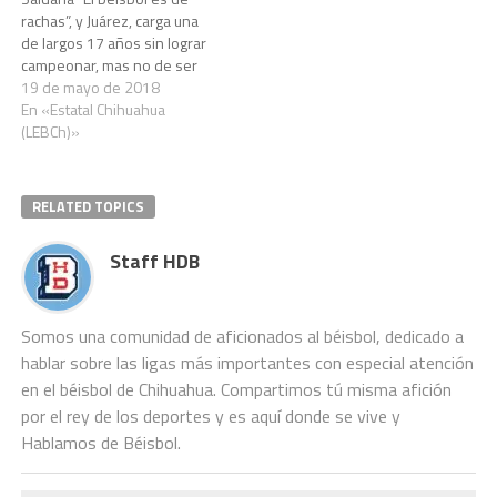
rachas”, y Juárez, carga una
de largos 17 años sin lograr
campeonar, mas no de ser
un equipo protagonista en el
19 de mayo de 2018
Campeonato Estatal
En «Estatal Chihuahua
chihuahuense, no se ha
(LEBCh)»
podido ganar un cetro desde
el 2000, sin embrago, el
equipo ha estado metido…
RELATED TOPICS
Staff HDB
Somos una comunidad de aficionados al béisbol, dedicado a
hablar sobre las ligas más importantes con especial atención
en el béisbol de Chihuahua. Compartimos tú misma afición
por el rey de los deportes y es aquí donde se vive y
Hablamos de Béisbol.