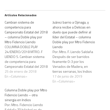
Artículos Relacionados
Cambian sistema de
Juárez barrio a Ojinaga, y
competencia para
ahora recibe a Delicias en
Campeonato Estatal del 2018
duelo que puede definir al
– columna Doble play por
líder del Estatal – columna
Mtro Fidencio Liendo
Doble play por Mtro Fidencio
COLUMNA DOBLE PLAY
Liendo
24/ENERO/2018 MTRO. F
Por: Mtro. F. Liendo Saldaña
LIENDO S. Cambian sistema
Después de ser barridos
de competencia para
feamente 0-3 por los
Campeonato Estatal del 2018
Venados de Madera, en
Por: Mtro. Fidencio Liendo
25 de enero de 2018
tierras serranas, los Indios
Saldaña Los juegos por el
En «Columnas»
de Juárez, se reivindicaron
17 de junio de 2019
comodín entre tercero y
ante su afición y le
En «Columnas»
cuarto lugar de ambos
regresaron la limpia a los
Columna Doble play por Mtro
grupos no va más en el
Soles de Ojinaga,
Fidencio Liendo – otra
torneo del 2018, en su lugar,
aplicándoles la escoba de
sinergia en Indios
los jurisdiccionales de las…
forma contundente, con un
Por: Mtro. Fidencio Liendo
par de KO en…
Saldaña “El béisbol es de