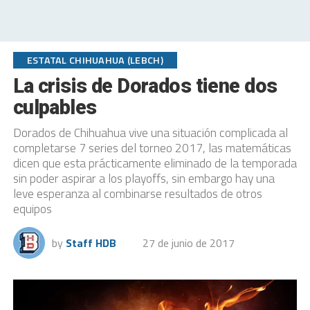
ESTATAL CHIHUAHUA (LEBCH)
La crisis de Dorados tiene dos
culpables
Dorados de Chihuahua vive una situación complicada al
completarse 7 series del torneo 2017, las matemáticas
dicen que esta prácticamente eliminado de la temporada
sin poder aspirar a los playoffs, sin embargo hay una
leve esperanza al combinarse resultados de otros
equipos
by
Staff HDB
27 de junio de 2017