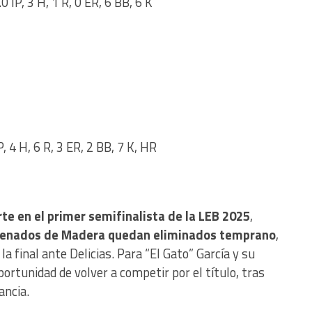
0 IP, 3 H, 1 R, 0 ER, 6 BB, 6 K
P, 4 H, 6 R, 3 ER, 2 BB, 7 K, HR
te en el primer semifinalista de la LEB 2025
,
enados de Madera quedan eliminados temprano
,
a final ante Delicias. Para “El Gato” García y su
ortunidad de volver a competir por el título, tras
ancia.