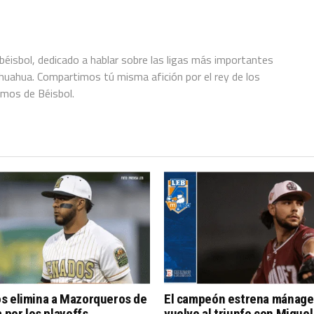
éisbol, dedicado a hablar sobre las ligas más importantes
hihuahua. Compartimos tú misma afición por el rey de los
amos de Béisbol.
s elimina a Mazorqueros de
El campeón estrena mánage
a por los playoffs
vuelve al triunfo con Miguel