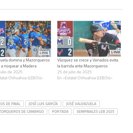
uela domina y Mazorqueros
Vázquez se crece y Venados evita
 a noquear a Madera
la barrida ante Mazorqueros
julio de 2025
25 de julio de 2025
tatal Chihuahua (LEBCh)»
En «Estatal Chihuahua (LEBCh)»
OS DE FINAL
JOSÉ LUIS GARCÍA
JOSÉ VALENZUELA
ZORQUEROS DE CAMARGO
PORTADA
SEMIFINALES LEB 2025