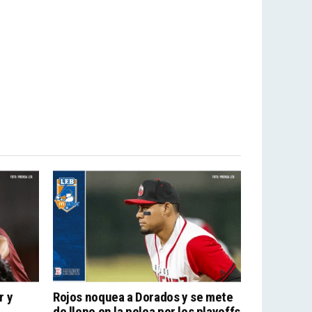
r y
Rojos noquea a Dorados y se mete
de lleno en la pelea por los playoffs