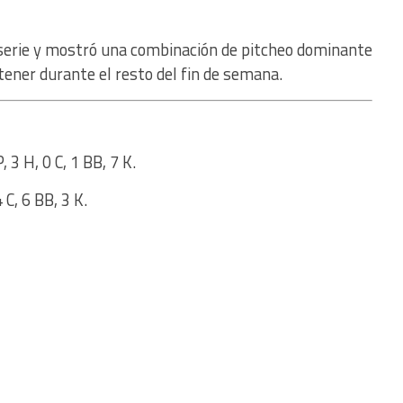
a serie y mostró una combinación de pitcheo dominante
ner durante el resto del fin de semana.
3 H, 0 C, 1 BB, 7 K.
C, 6 BB, 3 K.