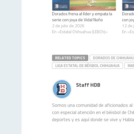
Dorados frena al líder y empata la
Dorad
serie con joya de Vidal Nuño
con jo
2 de julio de 2026
12 de 
En «Estatal Chihuahua (LEBCh)»
En «Es
RELATED TOPICS
DORADOS DE CHIHUAHU
LIGA ESTATAL DE BÉISBOL CHIHUAHUA
MA
Staff HDB
Somos una comunidad de aficionados al b
con especial atención en el béisbol de C
deportes y es aquí donde se vive y Habl