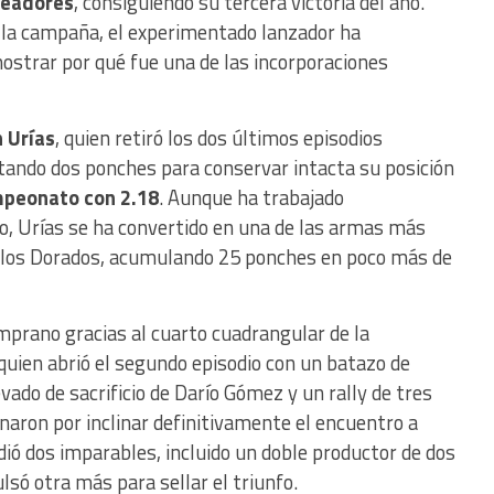
teadores
, consiguiendo su tercera victoria del año.
 la campaña, el experimentado lanzador ha
ostrar por qué fue una de las incorporaciones
 Urías
, quien retiró los dos últimos episodios
tando dos ponches para conservar intacta su posición
ampeonato con 2.18
. Aunque ha trabajado
o, Urías se ha convertido en una de las armas más
e los Dorados, acumulando 25 ponches en poco más de
mprano gracias al cuarto cuadrangular de la
 quien abrió el segundo episodio con un batazo de
vado de sacrificio de Darío Gómez y un rally de tres
naron por inclinar definitivamente el encuentro a
ió dos imparables, incluido un doble productor de dos
lsó otra más para sellar el triunfo.