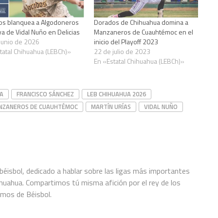
os blanquea a Algodoneros
Dorados de Chihuahua domina a
ya de Vidal Nuño en Delicias
Manzaneros de Cuauhtémoc en el
junio de 2026
inicio del Playoff 2023
tatal Chihuahua (LEBCh)»
22 de julio de 2023
En «Estatal Chihuahua (LEBCh)»
A
FRANCISCO SÁNCHEZ
LEB CHIHUAHUA 2026
NZANEROS DE CUAUHTÉMOC
MARTÍN URÍAS
VIDAL NUÑO
éisbol, dedicado a hablar sobre las ligas más importantes
hihuahua. Compartimos tú misma afición por el rey de los
amos de Béisbol.