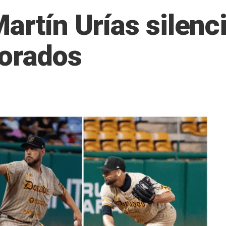
artín Urías silenci
Dorados