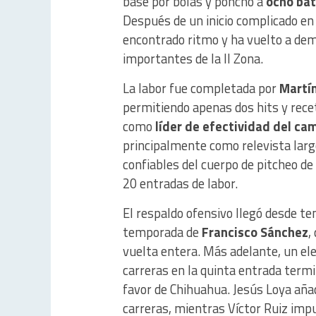
base por bolas y ponchó a
ocho ba
Después de un inicio complicado en
encontrado ritmo y ha vuelto a dem
importantes de la II Zona.
La labor fue completada por
Martín
permitiendo apenas dos hits y rece
como
líder de efectividad del c
principalmente como relevista larg
confiables del cuerpo de pitcheo d
20 entradas de labor.
El respaldo ofensivo llegó desde te
temporada de
Francisco Sánchez
,
vuelta entera. Más adelante, un ele
carreras en la quinta entrada termi
favor de Chihuahua. Jesús Loya añad
carreras, mientras Víctor Ruiz impu