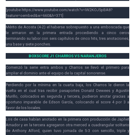
[youtube https://www.youtube.com/watch?v=IW2KOJ5pBA8?
feature=oembed&w=660&h=371]
Mérito de Acosta (4-2) el haberse sobrepuesto a una emboscada que
le armaron en la primera entrada procediendo a cinco ceros
terminando su labor con seis capítulos de cinco hits, tres anotaciones,
una base y siete ponches.
BOXSCORE J1 CHARROS VS NARANJEROS
Comenzó la serie entra ambos y Charros se llevó el primero para
ampliar el dominio ante el equipo de la capital sonorense.
Perdiendo por la mínima en la cuarta baja, los Charros le dieron la
vuelta en el cual tras recibir pasaportes Donald Dewees y Agustín
Murillo, colocados en segunda y tercera, pudieron anotar gracias a
oportuno imparable de Edson García, colocando el score 4 por 3 a
favor de los locales.
Los de casa habían anotado en la primera con producción de Japhet
Amador y en la tercera agregaron otra merced a cuadrangular solitario
de Anthony Alford, quien tuvo jornada de 5-3 con sencillo, triple y