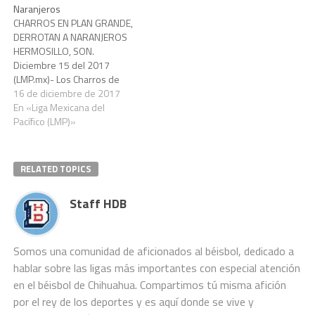
Naranjeros
CHARROS EN PLAN GRANDE,
DERROTAN A NARANJEROS
HERMOSILLO, SON.
Diciembre 15 del 2017
(LMP.mx)- Los Charros de
Jalisco siguen en plan
16 de diciembre de 2017
ascendente y derrotaron a
En «Liga Mexicana del
los Naranjeros de Hermosillo
Pacífico (LMP)»
al son de 9 carreras contra 1
en el inicio de la serie en el
Estadio Sonora. Sendos
RELATED TOPICS
rallys en la…
Staff HDB
Somos una comunidad de aficionados al béisbol, dedicado a
hablar sobre las ligas más importantes con especial atención
en el béisbol de Chihuahua. Compartimos tú misma afición
por el rey de los deportes y es aquí donde se vive y