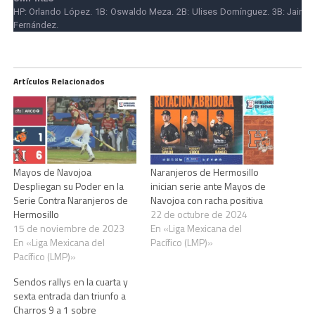
HP: Orlando López. 1B: Oswaldo Meza. 2B: Ulises Domínguez. 3B: Jair
Fernández.
Artículos Relacionados
Mayos de Navojoa
Naranjeros de Hermosillo
Despliegan su Poder en la
inician serie ante Mayos de
Serie Contra Naranjeros de
Navojoa con racha positiva
Hermosillo
22 de octubre de 2024
15 de noviembre de 2023
En «Liga Mexicana del
En «Liga Mexicana del
Pacífico (LMP)»
Pacífico (LMP)»
Sendos rallys en la cuarta y
sexta entrada dan triunfo a
Charros 9 a 1 sobre