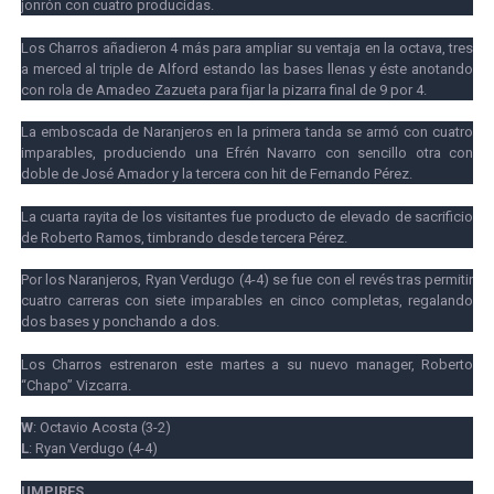
jonrón con cuatro producidas.
Los Charros añadieron 4 más para ampliar su ventaja en la octava, tres
a merced al triple de Alford estando las bases llenas y éste anotando
con rola de Amadeo Zazueta para fijar la pizarra final de 9 por 4.
La emboscada de Naranjeros en la primera tanda se armó con cuatro
imparables, produciendo una Efrén Navarro con sencillo otra con
doble de José Amador y la tercera con hit de Fernando Pérez.
La cuarta rayita de los visitantes fue producto de elevado de sacrificio
de Roberto Ramos, timbrando desde tercera Pérez.
Por los Naranjeros, Ryan Verdugo (4-4) se fue con el revés tras permitir
cuatro carreras con siete imparables en cinco completas, regalando
dos bases y ponchando a dos.
Los Charros estrenaron este martes a su nuevo manager, Roberto
“Chapo” Vizcarra.
W
: Octavio Acosta (3-2)
L
: Ryan Verdugo (4-4)
UMPIRES