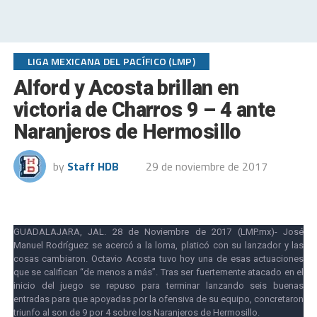
LIGA MEXICANA DEL PACÍFICO (LMP)
Alford y Acosta brillan en
victoria de Charros 9 – 4 ante
Naranjeros de Hermosillo
by
Staff HDB
29 de noviembre de 2017
GUADALAJARA, JAL. 28 de Noviembre de 2017 (LMP.mx)- José
Manuel Rodríguez se acercó a la loma, platicó con su lanzador y las
cosas cambiaron. Octavio Acosta tuvo hoy una de esas actuaciones
que se califican “de menos a más”. Tras ser fuertemente atacado en el
inicio del juego se repuso para terminar lanzando seis buenas
entradas para que apoyadas por la ofensiva de su equipo, concretaron
triunfo al son de 9 por 4 sobre los Naranjeros de Hermosillo.