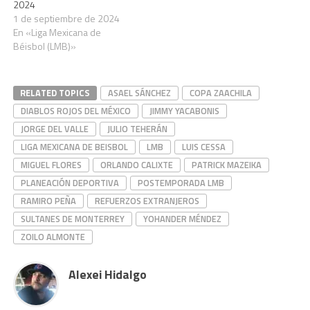
2024
1 de septiembre de 2024
En «Liga Mexicana de
Béisbol (LMB)»
RELATED TOPICS
ASAEL SÁNCHEZ
COPA ZAACHILA
DIABLOS ROJOS DEL MÉXICO
JIMMY YACABONIS
JORGE DEL VALLE
JULIO TEHERÁN
LIGA MEXICANA DE BEISBOL
LMB
LUIS CESSA
MIGUEL FLORES
ORLANDO CALIXTE
PATRICK MAZEIKA
PLANEACIÓN DEPORTIVA
POSTEMPORADA LMB
RAMIRO PEÑA
REFUERZOS EXTRANJEROS
SULTANES DE MONTERREY
YOHANDER MÉNDEZ
ZOILO ALMONTE
Alexei Hidalgo