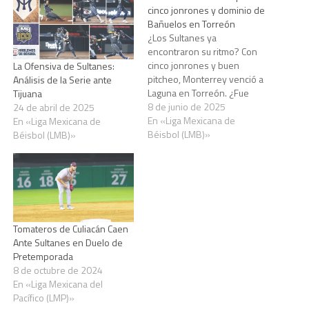
cinco jonrones y dominio de
Bañuelos en Torreón
¿Los Sultanes ya
encontraron su ritmo? Con
cinco jonrones y buen
La Ofensiva de Sultanes:
pitcheo, Monterrey venció a
Análisis de la Serie ante
Laguna en Torreón. ¿Fue
Tijuana
esta su mejor exhibición
8 de junio de 2025
24 de abril de 2025
ofensiva del año? ¡Opina!
En «Liga Mexicana de
En «Liga Mexicana de
Béisbol (LMB)»
Béisbol (LMB)»
Tomateros de Culiacán Caen
Ante Sultanes en Duelo de
Pretemporada
8 de octubre de 2024
En «Liga Mexicana del
Pacífico (LMP)»