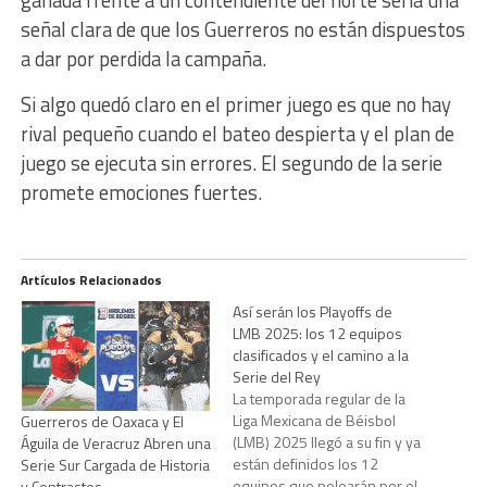
ganada frente a un contendiente del norte sería una
señal clara de que los Guerreros no están dispuestos
a dar por perdida la campaña.
Si algo quedó claro en el primer juego es que no hay
rival pequeño cuando el bateo despierta y el plan de
juego se ejecuta sin errores. El segundo de la serie
promete emociones fuertes.
Artículos Relacionados
Así serán los Playoffs de
LMB 2025: los 12 equipos
clasificados y el camino a la
Serie del Rey
La temporada regular de la
Liga Mexicana de Béisbol
Guerreros de Oaxaca y El
(LMB) 2025 llegó a su fin y ya
Águila de Veracruz Abren una
están definidos los 12
Serie Sur Cargada de Historia
equipos que pelearán por el
y Contrastes