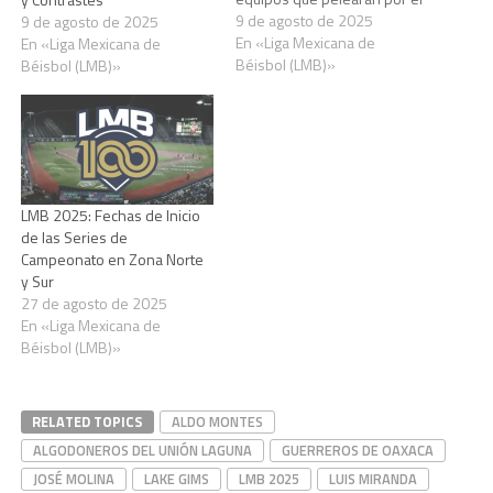
campeonato en el año del
9 de agosto de 2025
9 de agosto de 2025
centenario del circuito
En «Liga Mexicana de
En «Liga Mexicana de
veraniego. Seis franquicias
Béisbol (LMB)»
Béisbol (LMB)»
por cada zona buscarán
conquistar la Copa Zaachila,
en una postemporada que
promete…
LMB 2025: Fechas de Inicio
de las Series de
Campeonato en Zona Norte
y Sur
27 de agosto de 2025
En «Liga Mexicana de
Béisbol (LMB)»
RELATED TOPICS
ALDO MONTES
ALGODONEROS DEL UNIÓN LAGUNA
GUERREROS DE OAXACA
JOSÉ MOLINA
LAKE GIMS
LMB 2025
LUIS MIRANDA