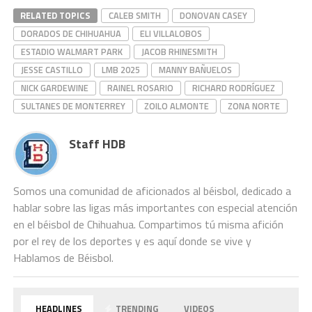
RELATED TOPICS
CALEB SMITH
DONOVAN CASEY
DORADOS DE CHIHUAHUA
ELI VILLALOBOS
ESTADIO WALMART PARK
JACOB RHINESMITH
JESSE CASTILLO
LMB 2025
MANNY BAÑUELOS
NICK GARDEWINE
RAINEL ROSARIO
RICHARD RODRÍGUEZ
SULTANES DE MONTERREY
ZOILO ALMONTE
ZONA NORTE
Staff HDB
Somos una comunidad de aficionados al béisbol, dedicado a
hablar sobre las ligas más importantes con especial atención
en el béisbol de Chihuahua. Compartimos tú misma afición
por el rey de los deportes y es aquí donde se vive y
Hablamos de Béisbol.
HEADLINES
TRENDING
VIDEOS