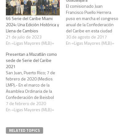
El comisionado Juan
Francisco Puello Herrera
puso en marcha el congreso
66 Serie del Caribe Miami
anual de la Confederación
2024: Una Edición Histórica y
del Caribe en esta ciudad
Llena de Cambios
donde se verán aspectos de
30 de agosto de 2017
21 de julio de 2023
suma importancia para el
En «Ligas Mayores (MLB)»
En «Ligas Mayores (MLB)»
avance continuo de la CPBC y
Presentan a Mazatlán como
la Serie del Caribe. Esta
sede de Serie del Caribe
mañana se tiene previsto
2021
que el Dr. Puello Herrera
San Juan, Puerto Rico; 7 de
brinde…
febrero de 2020 (Medios
LMP).- En el marco de la
Asamblea Ordinaria de la
Confederación de Beisbol
Profesional del Caribe (CBPC)
7 de febrero de 2020
se realizó la presentación de
En «Ligas Mayores (MLB)»
la próxima Serie del Caribe
Mazatlán 2021. Ante la
presencia del Juan Francisco
RELATED TOPICS
Puello Herrera, Comisionado