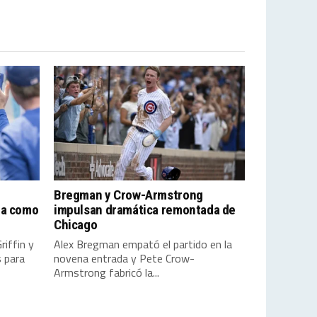
Bregman y Crow-Armstrong
da como
impulsan dramática remontada de
Chicago
iffin y
Alex Bregman empató el partido en la
s para
novena entrada y Pete Crow-
Armstrong fabricó la...