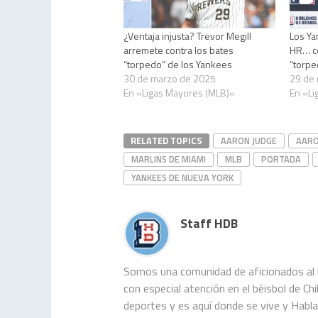
¿Ventaja injusta? Trevor Megill
Los Ya
arremete contra los bates
HR… co
“torpedo” de los Yankees
“torpe
30 de marzo de 2025
29 de
En «Ligas Mayores (MLB)»
En «Li
RELATED TOPICS
AARON JUDGE
AARO
MARLINS DE MIAMI
MLB
PORTADA
YANKEES DE NUEVA YORK
Staff HDB
Somos una comunidad de aficionados al b
con especial atención en el béisbol de C
deportes y es aquí donde se vive y Habl