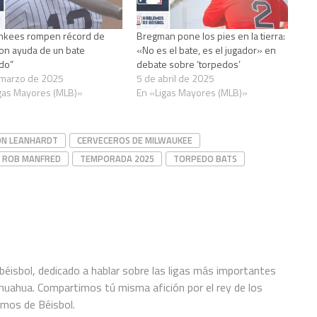
nkees rompen récord de
Bregman pone los pies en la tierra:
n ayuda de un bate
«No es el bate, es el jugador» en
do”
debate sobre ‘torpedos’
 marzo de 2025
5 de abril de 2025
gas Mayores (MLB)»
En «Ligas Mayores (MLB)»
N LEANHARDT
CERVECEROS DE MILWAUKEE
ROB MANFRED
TEMPORADA 2025
TORPEDO BATS
éisbol, dedicado a hablar sobre las ligas más importantes
hihuahua. Compartimos tú misma afición por el rey de los
amos de Béisbol.