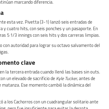
ontinúan marcando diferencia.
ha
te esta vez. Pivetta (3-1) lanzó seis entradas de
ra y cuatro hits, con seis ponches y un pasaporte. En
ras 5 1/3 innings con seis hits y dos carreras limpias.
o con autoridad para lograr su octavo salvamento del
igas.
momento clave
n la tercera entrada cuando llenó las bases sin outs.
con un elevado de sacrificio de
Kyle Tucker
, antes de
e matanza. Ese momento cambió la dinámica del
ó a los Cachorros con un cuadrangular solitario ante
ing, pero fue insuficiente para evitar la derrota.