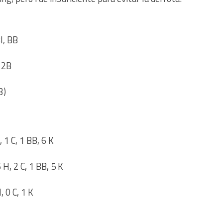
BI, BB
, 2B
3)
, 1 C, 1 BB, 6 K
H, 2 C, 1 BB, 5 K
, 0 C, 1 K