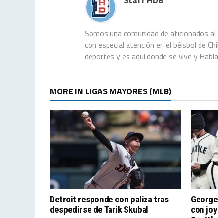
Staff HDB
Somos una comunidad de aficionados al b
con especial atención en el béisbol de C
deportes y es aquí donde se vive y Habl
MORE IN LIGAS MAYORES (MLB)
Detroit responde con paliza tras
George
despedirse de Tarik Skubal
con joy