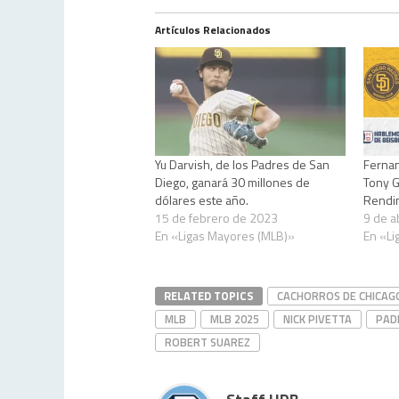
Artículos Relacionados
Yu Darvish, de los Padres de San
Fernan
Diego, ganará 30 millones de
Tony G
dólares este año.
Rendi
15 de febrero de 2023
9 de a
En «Ligas Mayores (MLB)»
En «Li
RELATED TOPICS
CACHORROS DE CHICAG
MLB
MLB 2025
NICK PIVETTA
PAD
ROBERT SUAREZ