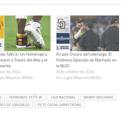
do Tatís Jr.: Un Homenaje a
El Lado Oscuro del Liderazgo: El
wynn a Través del Arte y el
Polémico Episodio de Machado en
miento
la NLDS
bril de 2024
8 de octubre de 2024
gas Mayores (MLB)»
En «Ligas Mayores (MLB)»
O
FERNANDO TATÍS JR.
LIGA NACIONAL
MANNY MACHADO
RES DE SAN DIEGO
PETE CROW-ARMSTRONG