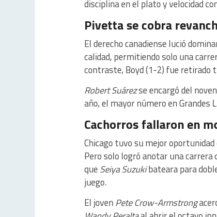
disciplina en el plato y velocidad c
Pivetta se cobra revanc
El derecho canadiense lució dominan
calidad, permitiendo solo una carre
contraste, Boyd (1-2) fue retirado t
Robert Suárez
se encargó del noven
año, el mayor número en Grandes L
Cachorros fallaron en 
Chicago tuvo su mejor oportunidad e
Pero solo logró anotar una carrera 
que
Seiya Suzuki
bateara para dobl
juego.
El joven
Pete Crow-Armstrong
acerc
Wandy Peralta
al abrir el octavo inn