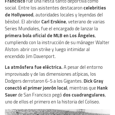
Francisco
fue una fiesta tanto deportiva como
social. Entre los asistentes destacaron
celebrities
de Hollywood
, autoridades locales y leyendas del
béisbol. El abridor
Carl Erskine
, veterano de varias
Series Mundiales, fue el encargado de lanzar la
primera bola oficial de MLB en Los Ángeles
,
cumpliendo con la instrucción de su mánager Walter
Alston: abrir con strike y luego intimidar al
encendido Jim Davenport.
La atmósfera fue eléctrica.
A pesar del entorno
improvisado y de las dimensiones atípicas, los
Dodgers derrotaron 6-5 a los Gigantes.
Dick Gray
conectó el primer jonrón local
, mientras que
Hank
Sauer
de San Francisco pegó
dos cuadrangulares
,
uno de ellos el primero en la historia del Coliseo.