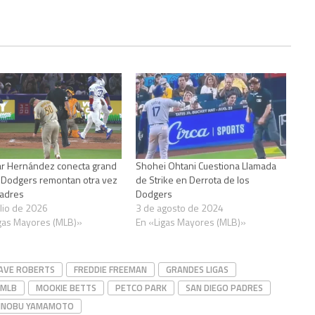
r Hernández conecta grand
Shohei Ohtani Cuestiona Llamada
 Dodgers remontan otra vez
de Strike en Derrota de los
Padres
Dodgers
ulio de 2026
3 de agosto de 2024
gas Mayores (MLB)»
En «Ligas Mayores (MLB)»
AVE ROBERTS
FREDDIE FREEMAN
GRANDES LIGAS
MLB
MOOKIE BETTS
PETCO PARK
SAN DIEGO PADRES
INOBU YAMAMOTO