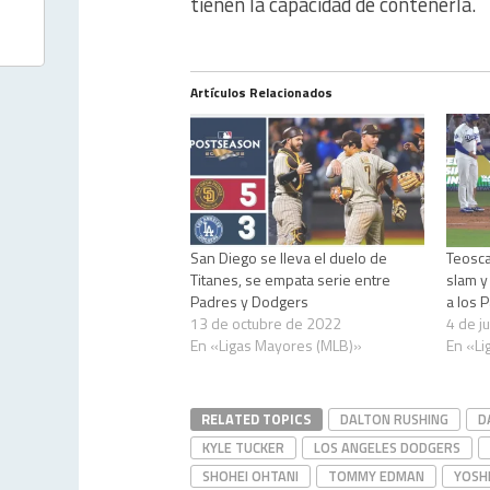
tienen la capacidad de contenerla.
Artículos Relacionados
San Diego se lleva el duelo de
Teosca
Titanes, se empata serie entre
slam y
Padres y Dodgers
a los 
13 de octubre de 2022
4 de j
En «Ligas Mayores (MLB)»
En «Li
RELATED TOPICS
DALTON RUSHING
D
KYLE TUCKER
LOS ANGELES DODGERS
SHOHEI OHTANI
TOMMY EDMAN
YOSH