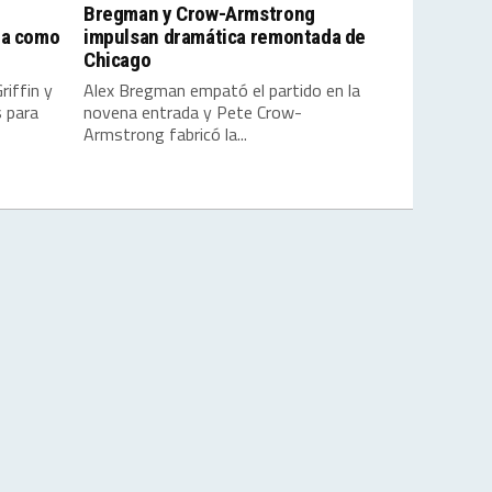
Bregman y Crow-Armstrong
da como
impulsan dramática remontada de
Chicago
iffin y
Alex Bregman empató el partido en la
s para
novena entrada y Pete Crow-
Armstrong fabricó la...