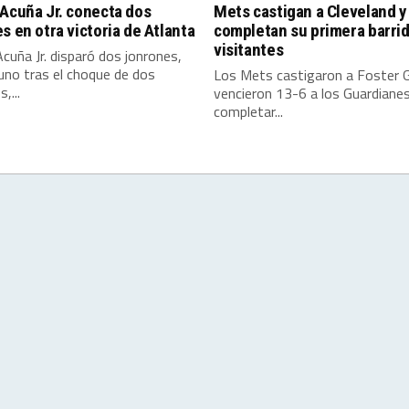
Acuña Jr. conecta dos
Mets castigan a Cleveland y
s en otra victoria de Atlanta
completan su primera barri
visitantes
cuña Jr. disparó dos jonrones,
 uno tras el choque de dos
Los Mets castigaron a Foster Gr
,...
vencieron 13-6 a los Guardiane
completar...