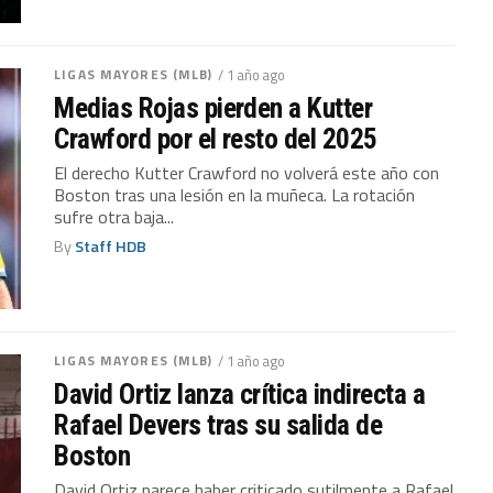
LIGAS MAYORES (MLB)
/ 1 año ago
Medias Rojas pierden a Kutter
Crawford por el resto del 2025
El derecho Kutter Crawford no volverá este año con
Boston tras una lesión en la muñeca. La rotación
sufre otra baja...
By
Staff HDB
LIGAS MAYORES (MLB)
/ 1 año ago
David Ortiz lanza crítica indirecta a
Rafael Devers tras su salida de
Boston
David Ortiz parece haber criticado sutilmente a Rafael