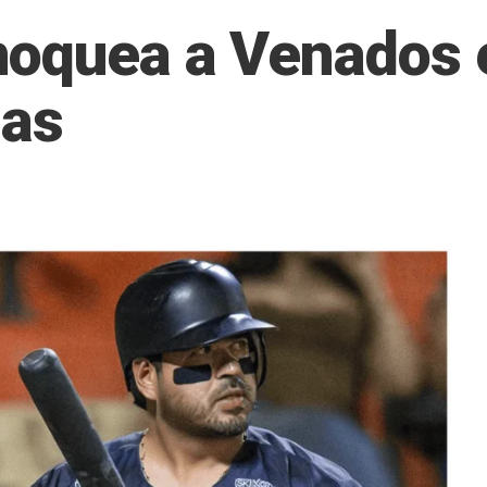
oquea a Venados e
ias