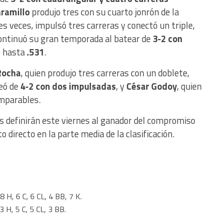
ramillo
produjo tres con su cuarto jonrón de la
s veces, impulsó tres carreras y conectó un triple,
ntinuó su gran temporada al batear de
3-2 con
o hasta
.531
.
Rocha
, quien produjo tres carreras con un doblete,
teó de
4-2 con dos impulsadas
, y
César Godoy
, quien
imparables.
os definirán este viernes al ganador del compromiso
 directo en la parte media de la clasificación.
8 H, 6 C, 6 CL, 4 BB, 7 K.
3 H, 5 C, 5 CL, 3 BB.