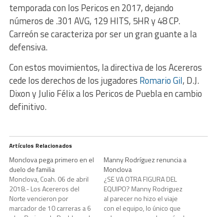
temporada con los Pericos en 2017, dejando
números de .301 AVG, 129 HITS, 5HR y 48 CP.
Carreón se caracteriza por ser un gran guante a la
defensiva.
Con estos movimientos, la directiva de los Acereros
cede los derechos de los jugadores
Romario Gil
, D.J.
Dixon y Julio Félix a los Pericos de Puebla en cambio
definitivo.
Artículos Relacionados
Monclova pega primero en el
Manny Rodríguez renuncia a
duelo de familia
Monclova
Monclova, Coah. 06 de abril
¿SE VA OTRA FIGURA DEL
2018.- Los Acereros del
EQUIPO? Manny Rodriguez
Norte vencieron por
al parecer no hizo el viaje
marcador de 10 carreras a 6
con el equipo, lo único que