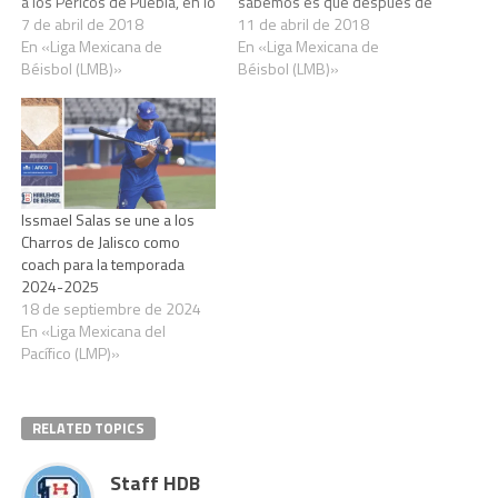
a los Pericos de Puebla, en lo
sabemos es que después de
que fue el primero de la
7 de abril de 2018
los cambios puso su
11 de abril de 2018
serie desde el “Horno Más
En «Liga Mexicana de
renuncia en la mesa (A falta
En «Liga Mexicana de
Grande de México” de
Béisbol (LMB)»
de información oficial nos
Béisbol (LMB)»
Monclova. Apoyados con la
pusimos hacer la tarea), sus
ofensiva del primera base
motivos tendrá y seria una
Jesse Castillo,…
baja…
Issmael Salas se une a los
Charros de Jalisco como
coach para la temporada
2024-2025
18 de septiembre de 2024
En «Liga Mexicana del
Pacífico (LMP)»
RELATED TOPICS
Staff HDB