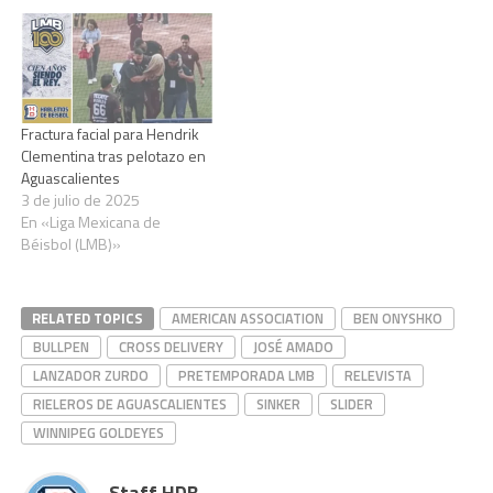
Fractura facial para Hendrik
Clementina tras pelotazo en
Aguascalientes
3 de julio de 2025
En «Liga Mexicana de
Béisbol (LMB)»
RELATED TOPICS
AMERICAN ASSOCIATION
BEN ONYSHKO
BULLPEN
CROSS DELIVERY
JOSÉ AMADO
LANZADOR ZURDO
PRETEMPORADA LMB
RELEVISTA
RIELEROS DE AGUASCALIENTES
SINKER
SLIDER
WINNIPEG GOLDEYES
Staff HDB