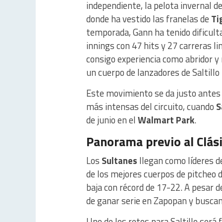
independiente, la pelota invernal de
donde ha vestido las franelas de
Ti
temporada, Gann ha tenido dificult
innings con 47 hits y 27 carreras l
consigo experiencia como abridor y 
un cuerpo de lanzadores de Saltill
Este movimiento se da justo antes d
más intensas del circuito, cuando
S
de junio en el
Walmart Park
.
Panorama previo al Clás
Los
Sultanes
llegan como líderes d
de los mejores cuerpos de pitcheo de
baja con récord de 17-22. A pesar de
de ganar serie en Zapopan y buscan 
Uno de los retos para Saltillo será