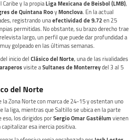
l Caribe y la propia
Liga Mexicana de Beisbol (LMB)
,
gres de Quintana Roo
y
Monclova
. En la actual
ades, registrando una
efectividad de 9.72
en 25
impias permitidas. No obstante, su brazo derecho trae
relevista largo, un perfil que puede dar profundidad a
o muy golpeado en las últimas semanas.
el inicio del
Clásico del Norte
, una de las rivalidades
araperos
visite a
Sultanes de Monterrey
del 3 al 5
ico del Norte
e la Zona Norte con marca de 24-15 y ostentan uno
 la liga, mientras que Saltillo se ubica en la parte
 eso, los dirigidos por
Sergio Omar Gastélum
vienen
capitalizar esa inercia positiva.
 frenar la ofensiva regia encabezada por
Josh Lester
,