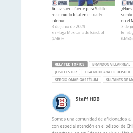
Arauz suena fuerte para Saltillo:
¿Nuevo
reacomodo total en el cuadro
sombr
interior
en el 
3 de junio de 2025
3 de j
En «Liga Mexicana de Béisbol
En «Li
(LMB)»
(LMB)
RELATED TOPICS
BRANDON VILLARREAL
JOSH LESTER
LIGA MEXICANA DE BEISBOL
SERGIO OMAR GASTÉLUM
SULTANES DE 
Staff HDB
Somos una comunidad de aficionados al b
con especial atención en el béisbol de C
deportes y es aquí donde se vive y Habl