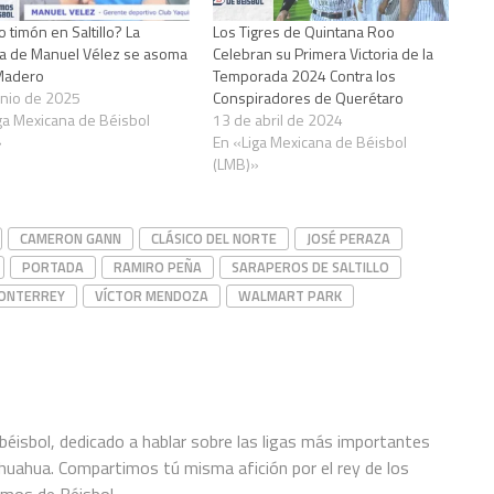
 timón en Saltillo? La
Los Tigres de Quintana Roo
a de Manuel Vélez se asoma
Celebran su Primera Victoria de la
Madero
Temporada 2024 Contra los
unio de 2025
Conspiradores de Querétaro
ga Mexicana de Béisbol
13 de abril de 2024
»
En «Liga Mexicana de Béisbol
(LMB)»
CAMERON GANN
CLÁSICO DEL NORTE
JOSÉ PERAZA
PORTADA
RAMIRO PEÑA
SARAPEROS DE SALTILLO
MONTERREY
VÍCTOR MENDOZA
WALMART PARK
éisbol, dedicado a hablar sobre las ligas más importantes
hihuahua. Compartimos tú misma afición por el rey de los
amos de Béisbol.