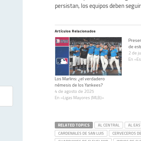
persistan, los equipos deben segui
Artículos Relacionados
Presen
de est
2 de j
En «Es
Los Marlins: ¿el verdadero
némesis de los Yankees?
4 de agosto de 2025
En «Ligas Mayores (MLB)»
RELATED TOPICS
AL CENTRAL
AL EAS
CARDENALES DE SAN LUIS
CERVECEROS D