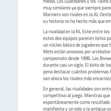
media. Los Guardianes y los Twins s
muy similares ya que siempre parece
Mariners son rivales en la AL Oeste
su historia no ha hecho más que em
La rivalidad en la NL Este entre lo
estos dos equipos parecen listos p
un núcleo básico de jugadores que t
Mets están ansiosos por arrebatarl
campeonato desde 1986. Los Brewers
durante casi un siglo. El éxito de 
pena destacar cuántos problemas h
son ahora los rivales más encarniz
En general, las rivalidades son ent
competitivo al juego. Mientras que
espontáneamente como resultado de
manifiesta y un odio a la antigua u