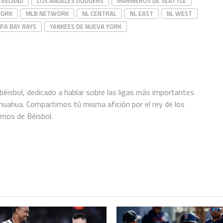
LEVELAND
LOS ANGELES DODGERS
MARINEROS DE SEATTLE
YORK
MLB NETWORK
NL CENTRAL
NL EAST
NL WEST
PA BAY RAYS
YANKEES DE NUEVA YORK
éisbol, dedicado a hablar sobre las ligas más importantes
hihuahua. Compartimos tú misma afición por el rey de los
amos de Béisbol.