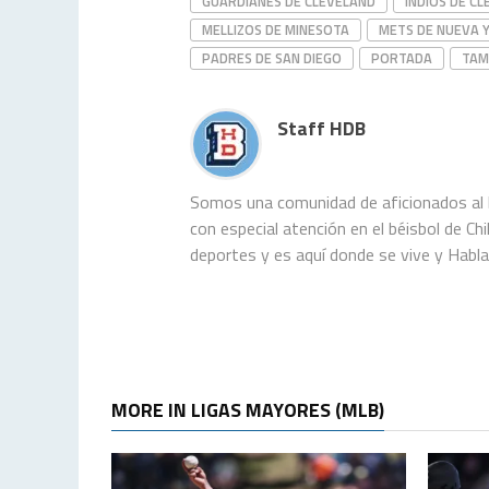
GUARDIANES DE CLEVELAND
INDIOS DE C
MELLIZOS DE MINESOTA
METS DE NUEVA 
PADRES DE SAN DIEGO
PORTADA
TAM
Staff HDB
Somos una comunidad de aficionados al b
con especial atención en el béisbol de C
deportes y es aquí donde se vive y Habl
MORE IN LIGAS MAYORES (MLB)