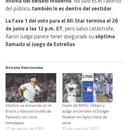
misma del béisbol moderno
. No solo es el favorito
del público,
también lo es dentro del vestidor
.
La Fase 1 del voto para el All-Star termina el 26
de junio a las 12 p.m. ET
, pero salvo catástrofe,
Aaron Judge parece tener asegurado su
séptimo
llamado al Juego de Estrellas
.
Artículos Relacionados
Stanton se enciende en el
Duelo de MVPs: Ohtani y
Bronx y lidera el triunfo de
Judge encienden el Dodger
Yankees con cinco
Stadium en épico inicio de
remolques
serie
27 de agosto de 2025
30 de mayo de 2025