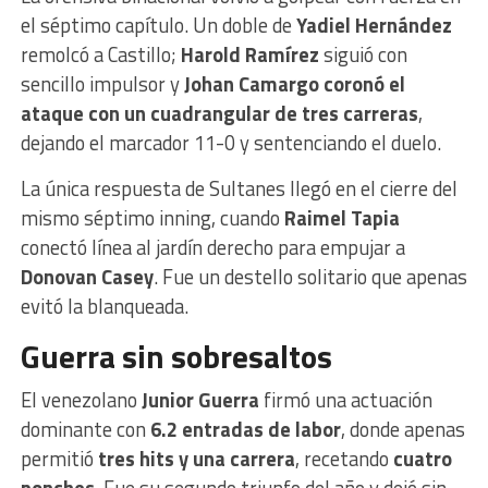
el séptimo capítulo. Un doble de
Yadiel Hernández
remolcó a Castillo;
Harold Ramírez
siguió con
sencillo impulsor y
Johan Camargo coronó el
ataque con un cuadrangular de tres carreras
,
dejando el marcador 11-0 y sentenciando el duelo.
La única respuesta de Sultanes llegó en el cierre del
mismo séptimo inning, cuando
Raimel Tapia
conectó línea al jardín derecho para empujar a
Donovan Casey
. Fue un destello solitario que apenas
evitó la blanqueada.
Guerra sin sobresaltos
El venezolano
Junior Guerra
firmó una actuación
dominante con
6.2 entradas de labor
, donde apenas
permitió
tres hits y una carrera
, recetando
cuatro
ponches
. Fue su segundo triunfo del año y dejó sin