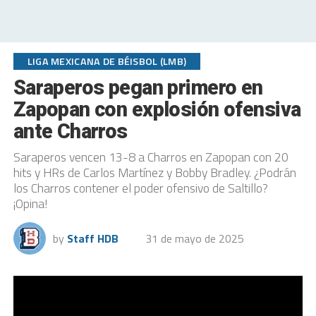
LIGA MEXICANA DE BÉISBOL (LMB)
Saraperos pegan primero en
Zapopan con explosión ofensiva
ante Charros
Saraperos vencen 13-8 a Charros en Zapopan con 20
hits y HRs de Carlos Martínez y Bobby Bradley. ¿Podrán
los Charros contener el poder ofensivo de Saltillo?
¡Opina!
by
Staff HDB
31 de mayo de 2025