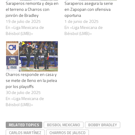
Saraperos remonta y deja en
Saraperos asegura la serie
el terreno a Charros con
en Zapopan con ofensiva
jonrón de Bradley
oportuna
19 de julio de 2025
1 de junio de 2025
En «Liga Mexicana de
En «Liga Mexicana de
Béisbol (LMB)»
Béisbol (LMB)»
Charros responde en casa y
se mete de lleno en la pelea
por los playoffs
30 de julio de 2025
En «Liga Mexicana de
Béisbol (LMB)»
RELATED TOPICS
BEISBOL MEXICANO
BOBBY BRADLEY
CARLOS MARTÍNEZ
CHARROS DE JALISCO